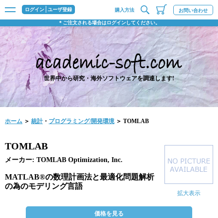
ログイン
ユーザ登録
購入方法
お問い合わせ
＊ご注文される場合はログインしてください。
世界中から研究・海外ソフトウェアを調達します!
ホーム
＞
統計
・
プログラミング/開発環境
＞ TOMLAB
TOMLAB
メーカー: TOMLAB Optimization, Inc.
MATLAB®の数理計画法と最適化問題解析
の為のモデリング言語
拡大表示
価格を見る