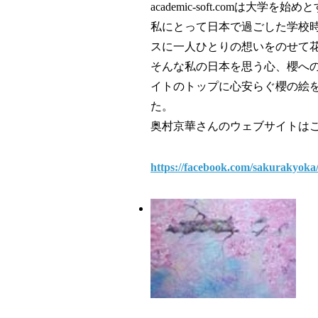
academic-soft.com
私にとって日本で過ごした学校
スに一人ひとりの想いをのせて
そんな私の日本を思う心、櫻へ
イトのトップに心安らぐ櫻の絵
た。
奥村京華さんのウェブサイトは
https://facebook.com/sakurakyoka