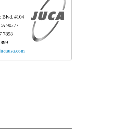
e Blvd. #104
CA 90277
7 7898
7899
jucausa.com