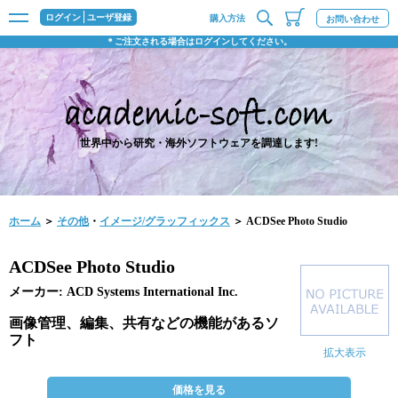
ログイン
ユーザ登録
購入方法
お問い合わせ
＊ご注文される場合はログインしてください。
世界中から研究・海外ソフトウェアを調達します!
ホーム
＞
その他
・
イメージ/グラッフィックス
＞ ACDSee Photo Studio
ACDSee Photo Studio
メーカー: ACD Systems International Inc.
画像管理、編集、共有などの機能があるソ
フト
拡大表示
価格を見る