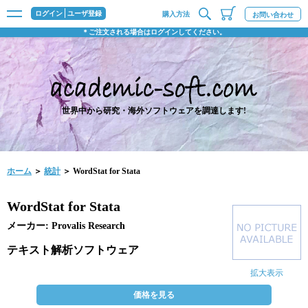
ログイン
ユーザ登録
購入方法
お問い合わせ
＊ご注文される場合はログインしてください。
世界中から研究・海外ソフトウェアを調達します!
ホーム
＞
統計
＞ WordStat for Stata
WordStat for Stata
メーカー: Provalis Research
テキスト解析ソフトウェア
拡大表示
価格を見る