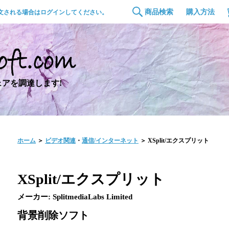
商品検索
購入方法
文される場合はログインしてください。
アを調達します!
ホーム
＞
ビデオ関連
・
通信/インターネット
＞ XSplit/エクスプリット
XSplit/エクスプリット
メーカー: SplitmediaLabs Limited
背景削除ソフト