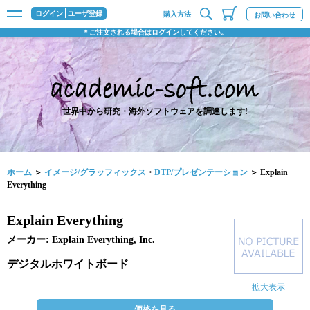
ログイン
ユーザ登録
購入方法
お問い合わせ
＊ご注文される場合はログインしてください。
世界中から研究・海外ソフトウェアを調達します!
ホーム
＞
イメージ/グラッフィックス
・
DTP/プレゼンテーション
＞ Explain
Everything
Explain Everything
メーカー: Explain Everything, Inc.
デジタルホワイトボード
拡大表示
価格を見る