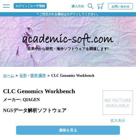
ログイン
ユーザ登録
購入方法
お問い合わせ
＊ご注文される場合はログインしてください。
世界中から研究・海外ソフトウェアを調達します!
ホーム
＞
化学
・
医学/薬学
＞ CLC Genomics Workbench
CLC Genomics Workbench
メーカー: QIAGEN
NGSデータ解析ソフトウェア
拡大表示
価格を見る