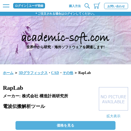
ログイン
ユーザ登録
購入方法
お問い合わせ
＊ご注文される場合はログインしてください。
世界中から研究・海外ソフトウェアを調達します!
ホーム
＞
3Dグラフィックス
・
CAD
・
その他
＞ RapLab
RapLab
メーカー: 株式会社 構造計画研究所
電波伝搬解析ツール
拡大表示
価格を見る