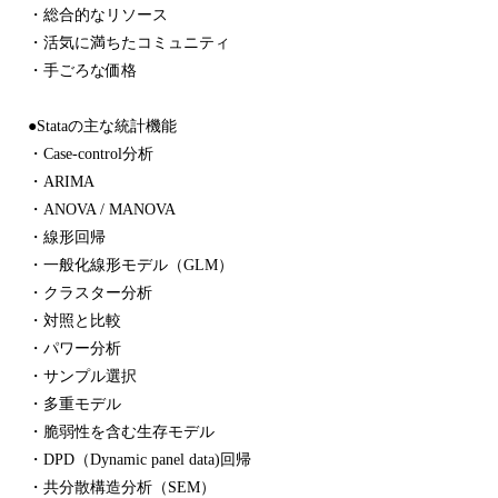
・総合的なリソース
・活気に満ちたコミュニティ
・手ごろな価格
●Stataの主な統計機能
・Case-control分析
・ARIMA
・ANOVA / MANOVA
・線形回帰
・一般化線形モデル（GLM）
・クラスター分析
・対照と比較
・パワー分析
・サンプル選択
・多重モデル
・脆弱性を含む生存モデル
・DPD（Dynamic panel data)回帰
・共分散構造分析（SEM）