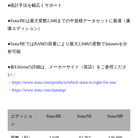
●統計手法を幅広くサポート
●Stata/BEは最大変数2,048までの中規模データセットに最適（廉
価エディション）
●Stata/BEではRAMの容量により最大2,048の変数でdatasetsを分
析可能
●各Editionの詳細は、メーカーサイト（英語）をご参照くださ
い：
・
https://www.stata.com/products/which-stata-is-right-for-me/
・
https://www.stata.com/statamp/
エディショ
Stata/BE
Stata/SE
Stata/MP
ン
変数（列）
2,048
32,767
120,000