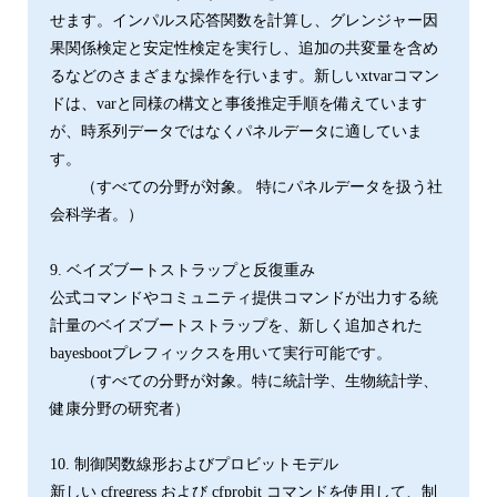
せます。インパルス応答関数を計算し、グレンジャー因
果関係検定と安定性検定を実行し、追加の共変量を含め
るなどのさまざまな操作を行います。新しいxtvarコマン
ドは、varと同様の構文と事後推定手順を備えています
が、時系列データではなくパネルデータに適していま
す。
（すべての分野が対象。 特にパネルデータを扱う社
会科学者。）
9. ベイズブートストラップと反復重み
公式コマンドやコミュニティ提供コマンドが出力する統
計量のベイズブートストラップを、新しく追加された
bayesbootプレフィックスを用いて実行可能です。
（すべての分野が対象。特に統計学、生物統計学、
健康分野の研究者）
10. 制御関数線形およびプロビットモデル
新しい cfregress および cfprobit コマンドを使用して、制