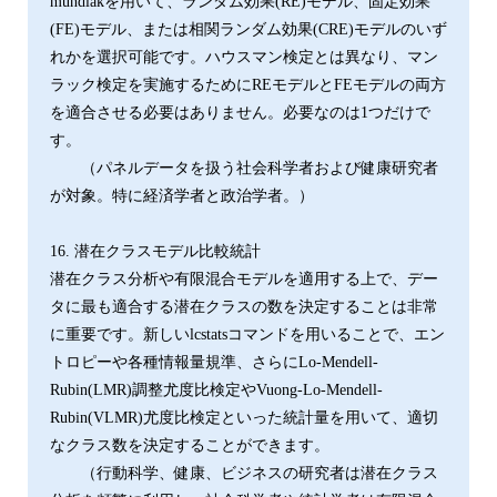
mundlakを用いて、ランダム効果(RE)モデル、固定効果
(FE)モデル、または相関ランダム効果(CRE)モデルのいず
れかを選択可能です。ハウスマン検定とは異なり、マン
ラック検定を実施するためにREモデルとFEモデルの両方
を適合させる必要はありません。必要なのは1つだけで
す。
（パネルデータを扱う社会科学者および健康研究者
が対象。特に経済学者と政治学者。）
16. 潜在クラスモデル比較統計
潜在クラス分析や有限混合モデルを適用する上で、デー
タに最も適合する潜在クラスの数を決定することは非常
に重要です。新しいlcstatsコマンドを用いることで、エン
トロピーや各種情報量規準、さらにLo-Mendell-
Rubin(LMR)調整尤度比検定やVuong-Lo-Mendell-
Rubin(VLMR)尤度比検定といった統計量を用いて、適切
なクラス数を決定することができます。
（行動科学、健康、ビジネスの研究者は潜在クラス