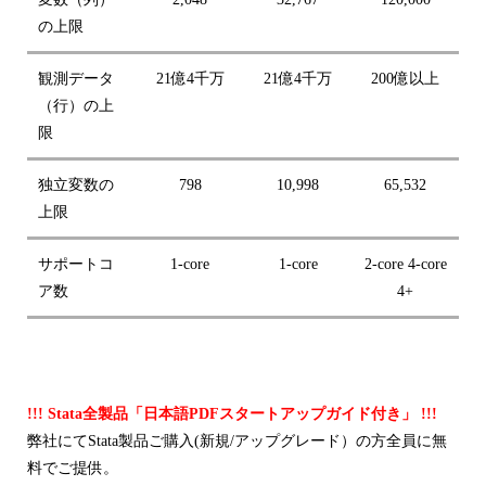
の上限
観測データ
21億4千万
21億4千万
200億以上
（行）の上
限
独立変数の
798
10,998
65,532
上限
サポートコ
1-core
1-core
2-core 4-core
ア数
4+
!!! Stata全製品「日本語PDFスタートアップガイド付き」 !!!
弊社にてStata製品ご購入(新規/アップグレード）の方全員に無
料でご提供。