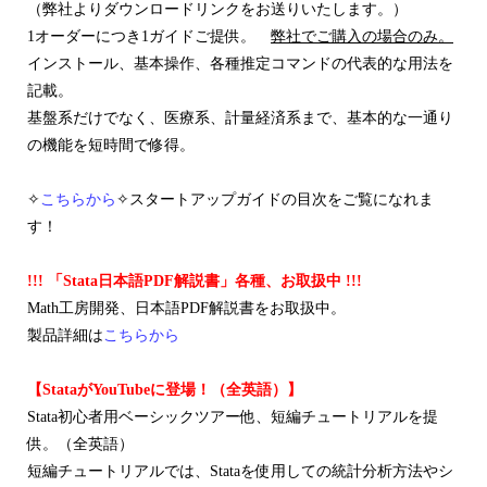
（弊社よりダウンロードリンクをお送りいたします。）
1オーダーにつき1ガイドご提供。
弊社でご購入の場合のみ。
インストール、基本操作、各種推定コマンドの代表的な用法を
記載。
基盤系だけでなく、医療系、計量経済系まで、基本的な一通り
の機能を短時間で修得。
✧
こちらから
✧スタートアップガイドの目次をご覧になれま
す！
!!! 「Stata日本語PDF解説書」各種、お取扱中 !!!
Math工房開発、日本語PDF解説書をお取扱中。
製品詳細は
こちらから
【StataがYouTubeに登場！（全英語）】
Stata初心者用ベーシックツアー他、短編チュートリアルを提
供。（全英語）
短編チュートリアルでは、Stataを使用しての統計分析方法やシ