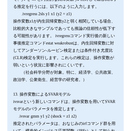
る推定を行うには、以下のように入力します。
.ivregress 2sls y1 x1 (y2 = z1)
操作変数z1が内生回帰変数y2と弱く相関している場合、
比較的大きなサンプルであっても推論の信頼性が低下す
る可能性があります。 ivregressコマンド実行後の新しい
事後推定コマンドestat weakrobustは、内生回帰変数に対
してアンダーソン-ルービン検定または条件付き尤度比
(CLR)検定を実行します。これらの検定は、操作変数が
弱いという状況に影響されにくいです。
（社会科学分野が対象。特に、経済学、公共政策、
政治学、公衆衛生、経営学の研究者。）
13. 操作変数によるSVARモデル
ivsvarという新しいコマンドは、操作変数を用いてSVAR
モデルのパラメータを推定します。
.ivsvar gmm y1 y2 (shock = z1 z2)
推定されたパラメータは、おなじみのirfコマンド群を用
いて、構造的インパルス応答関数（IRFs）として知られ