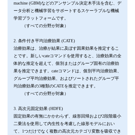
machine (GBM)などのアンサンブル決定木手法を含む、デ
ータ分析と機械学習をサポートするスケーラブルな機械
学習プラットフォームです。
（すべての分野が対象）
2. 条件付き平均治療効果 (CATE)
治療効果は、治療が結果に及ぼす因果効果を推定するこ
とです。新しいcateコマンドを使用すると、治療効果の全
体的な推定を超えて、個別またはグループ固有の治療効
果を推定できます。cateコマンドは、個別平均治療効果、
グループ平均治療効果、およびソートされたグループ平
均治療効果の3種類のCATEを推定できます。
（すべての分野が対象）
3. 高次元固定効果 (HDFE)
固定効果の有無にかかわらず、線形回帰および2段階最小
二乗法を使用して内生性を考慮した線形モデルにおい
て、1つだけでなく複数の高次元カテゴリ変数を吸収でき