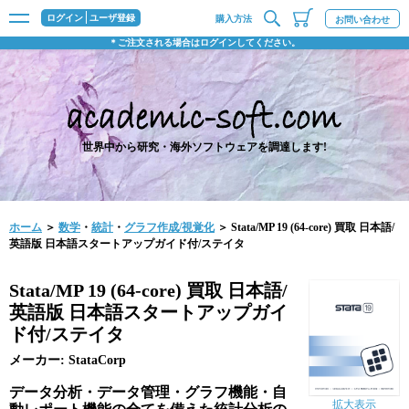
ログイン
ユーザ登録
購入方法
お問い合わせ
＊ご注文される場合はログインしてください。
世界中から研究・海外ソフトウェアを調達します!
ホーム
＞
数学
・
統計
・
グラフ作成/視覚化
＞ Stata/MP 19 (64-core) 買取 日本語/
英語版 日本語スタートアップガイド付/ステイタ
Stata/MP 19 (64-core) 買取 日本語/
英語版 日本語スタートアップガイ
ド付/ステイタ
メーカー: StataCorp
データ分析・データ管理・グラフ機能・自
拡大表示