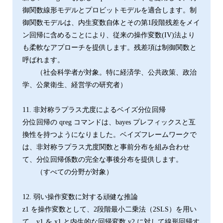
御関数線形モデルとプロビットモデルを適合します。制
御関数モデルは、内生変数自体とその第1段階残差をメイ
ン回帰に含めることにより、従来の操作変数(IV)法より
も柔軟なアプローチを提供します。残差項は制御関数と
呼ばれます。
（社会科学者が対象。特に経済学、公共政策、政治
学、公衆衛生、経営学の研究者）
11. 非対称ラプラス尤度によるベイズ分位回帰
分位回帰の qreg コマンドは、bayes プレフィックスと互
換性を持つようになりました。ベイズフレームワークで
は、非対称ラプラス尤度関数と事前分布を組み合わせ
て、分位回帰係数の完全な事後分布を提供します。
（すべての分野が対象）
12. 弱い操作変数に対する頑健な推論
z1 を操作変数として、2段階最小二乗法（2SLS）を用い
て、y1 を x1 と内生的な回帰変数 y2 に対して線形回帰す