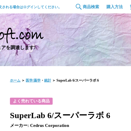
商品検索
購入方法
文される場合はログインしてください。
アを調達します!
ホーム
＞
医学/薬学
・
統計
＞ SuperLab 6/スーパーラボ 6
よく売れている商品
SuperLab 6/スーパーラボ 6
メーカー: Cedrus Corporation