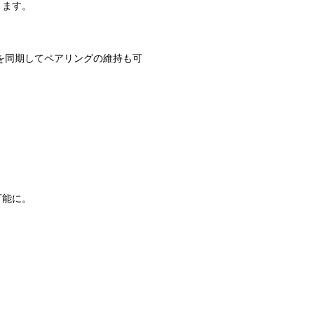
ります。
を同期してペアリングの維持も可
可能に。