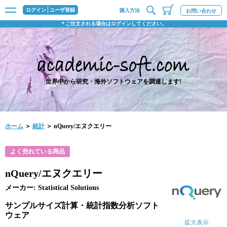
ログイン
ユーザ登録
購入方法
お問い合わせ
＊ご注文される場合はログインしてください。
世界中から研究・海外ソフトウェアを調達します!
ホーム
＞
統計
＞ nQuery/エヌクエリー
よく売れている商品
nQuery/エヌクエリー
メーカー: Statistical Solutions
サンプルサイズ計算・統計指数分析ソフト
ウェア
拡大表示