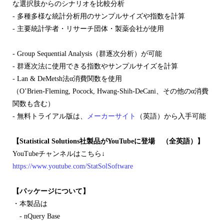
な選択肢からのシナリオを比較分析
- 多種多様な統計分析用のサンプルサイズや指数を計算
- 主要統計学者・リサーチ団体・製薬会社が使用
- Group Sequential Analysis（群逐次分析）が可能
- 群逐次法に使用できる指数やサンプルサイズを計算
- Lan & DeMetsh法α消費関数を使用
（O’Brien-Fleming, Pocock, Hwang-Shih-DeCani、その他のα消費
関数も含む）
- 無料トライアル版は、
メーカーサイト
（英語）から入手可能
【Statistical Solutions社製品がYouTubeに登場 （全英語）】
YouTubeチャンネルはこちら↓
https://www.youtube.com/StatSolSoftware
【パッケージについて】
・本製品は
- nQuery Base